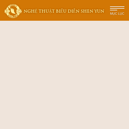
NGHỆ THUẬT BIỂU DIỄN SHEN YUN
MỤC LỤC