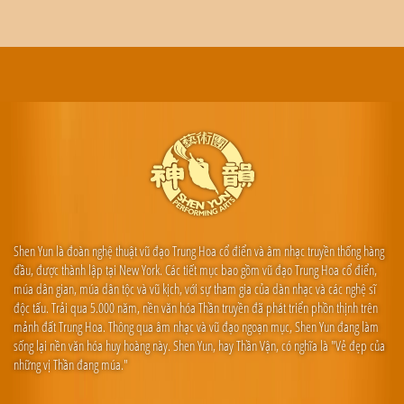
Shen Yun là đoàn nghệ thuật vũ đạo Trung Hoa cổ điển và âm nhạc truyền thống hàng
đầu, được thành lập tại New York. Các tiết mục bao gồm vũ đạo Trung Hoa cổ điển,
múa dân gian, múa dân tộc và vũ kịch, với sự tham gia của dàn nhạc và các nghệ sĩ
độc tấu. Trải qua 5.000 năm, nền văn hóa Thần truyền đã phát triển phồn thịnh trên
mảnh đất Trung Hoa. Thông qua âm nhạc và vũ đạo ngoạn mục, Shen Yun đang làm
sống lại nền văn hóa huy hoàng này. Shen Yun, hay Thần Vận, có nghĩa là "Vẻ đẹp của
những vị Thần đang múa."