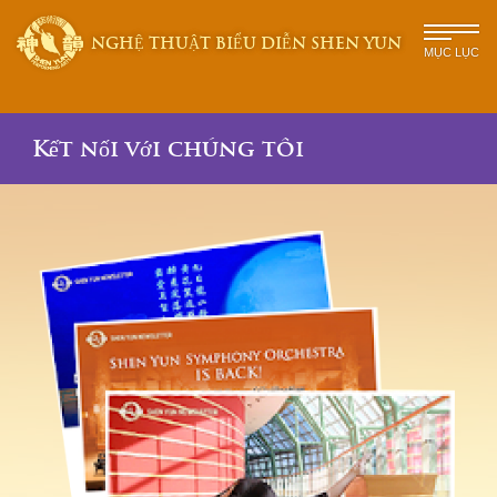
NGHỆ THUẬT BIỂU DIỄN SHEN YUN
MỤC LỤC
Kết nối với chúng tôi