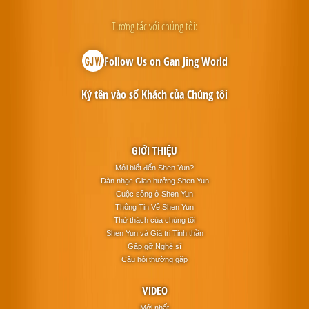
Tương tác với chúng tôi:
Follow Us on Gan Jing World
Ký tên vào sổ Khách của Chúng tôi
GIỚI THIỆU
Mới biết đến Shen Yun?
Dàn nhạc Giao hưởng Shen Yun
Cuộc sống ở Shen Yun
Thông Tin Về Shen Yun
Thử thách của chúng tôi
Shen Yun và Giá trị Tinh thần
Gặp gỡ Nghệ sĩ
Câu hỏi thường gặp
VIDEO
Mới nhất