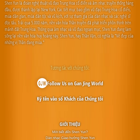
Shen Yun là đoàn nghệ thuật vũ đạo Trung Hoa cổ điển và âm nhạc truyền thống hàng
đầu, được thành lập tại New York. Các tiết mục bao gồm vũ đạo Trung Hoa cổ điển,
múa dân gian, múa dân tộc và vũ kịch, với sự tham gia của dàn nhạc và các nghệ sĩ
độc tấu. Trải qua 5.000 năm, nền văn hóa Thần truyền đã phát triển phồn thịnh trên
mảnh đất Trung Hoa. Thông qua âm nhạc và vũ đạo ngoạn mục, Shen Yun đang làm
sống lại nền văn hóa huy hoàng này. Shen Yun, hay Thần Vận, có nghĩa là "Vẻ đẹp của
những vị Thần đang múa."
Tương tác với chúng tôi:
Follow Us on Gan Jing World
Ký tên vào sổ Khách của Chúng tôi
GIỚI THIỆU
Mới biết đến Shen Yun?
Dàn nhạc Giao hưởng Shen Yun