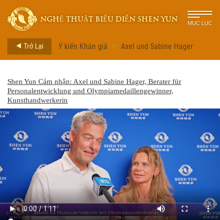
NGHỆ THUẬT BIỂU DIỄN SHEN YUN
MỤC LỤC
Trở Lại
Ý kiến Khán giả
Axel und Sabine Hager
>
Shen Yun Cảm nhận: Axel und Sabine Hager, Berater für
Personalentwicklung und Olympiamedaillengewinner,
Kunsthandwerkerin