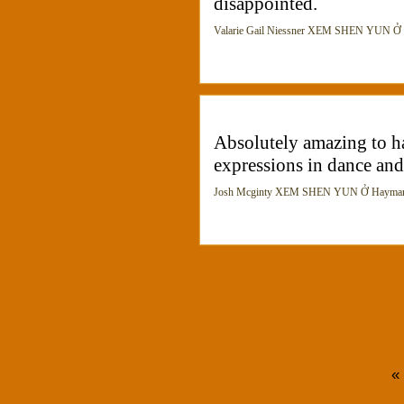
disappointed.
Valarie Gail Niessner XEM SHEN YUN Ở P
Absolutely amazing to ha
expressions in dance and
Josh Mcginty XEM SHEN YUN Ở Haymarket
«