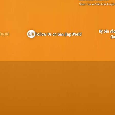
Shen Yun và Văn hóa Truyề
Ký tên và
úng tôi:
Follow Us on Gan Jing World
Ch