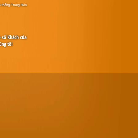
n thống Trung Hoa
o sổ Khách của
úng tôi