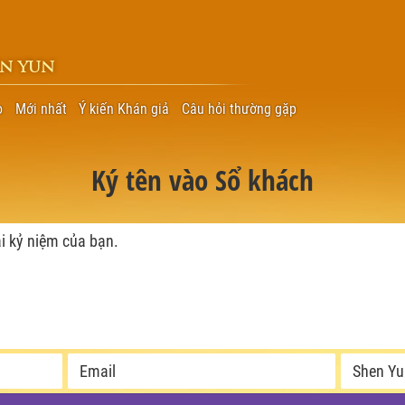
EN YUN
o
Mới nhất
Ý kiến Khán giả
Câu hỏi thường gặp
Ký tên vào Sổ khách