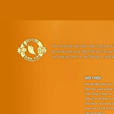
Shen Yun là đoàn nghệ thuật vũ đạo Trung Hoa cổ 
gia của dàn nhạc và các nghệ sĩ độc tấu. Trải qu
huy hoàng này. Shen Yun, hay Thần Vận, có nghĩa 
GIỚI THIỆU
Mới biết đến Shen Yun?
Dàn nhạc Giao hưởng 
Cuộc sống ở Shen Yun
Thông Tin Về Shen Yun
Thử thách của chúng tô
Shen Yun và Giá trị Tin
Gặp gỡ Nghệ sĩ