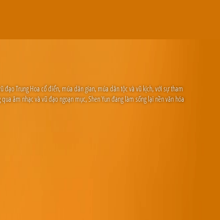
vũ đạo Trung Hoa cổ điển, múa dân gian, múa dân tộc và vũ kịch, với sự tham
ông qua âm nhạc và vũ đạo ngoạn mục, Shen Yun đang làm sống lại nền văn hóa