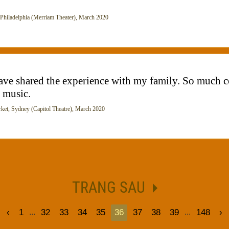
hiladelphia (Merriam Theater), March 2020
ve shared the experience with my family. So much co
 music.
, Sydney (Capitol Theatre), March 2020
TRANG SAU
‹
1
32
33
34
35
36
37
38
39
148
›
...
...