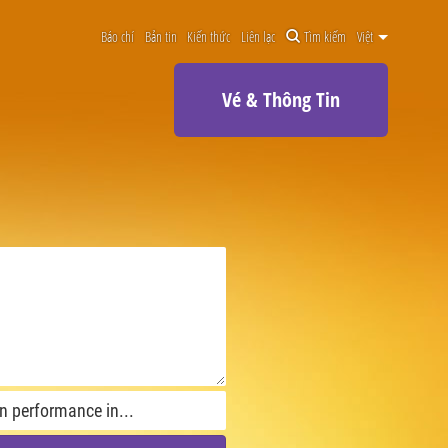
Báo chí
Bản tin
Kiến thức
Liên lạc
Tìm kiếm
Việt
Vé & Thông Tin