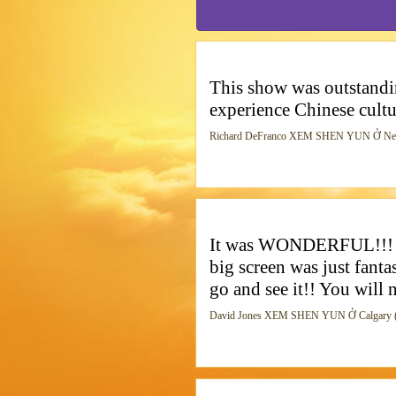
This show was outstandin
experience Chinese cultur
Richard DeFranco XEM SHEN YUN Ở New Y
It was WONDERFUL!!! The
big screen was just fant
go and see it!! You will 
David Jones XEM SHEN YUN Ở Calgary (So