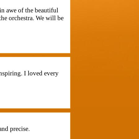
in awe of the beautiful
the orchestra. We will be
nspiring. I loved every
and precise.