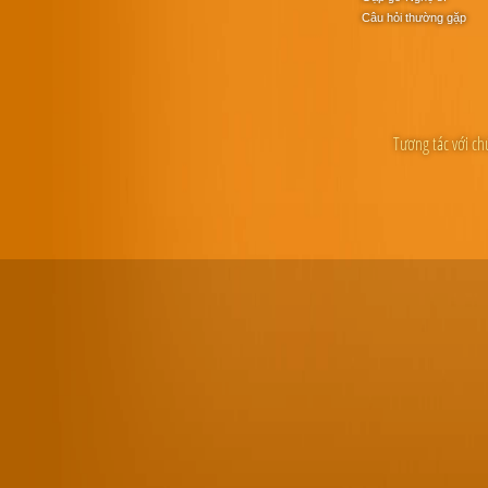
Câu hỏi thường gặp
Tương tác với ch