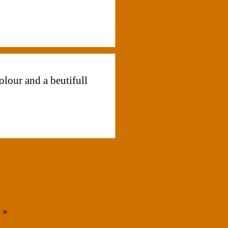
lour and a beutifull
»