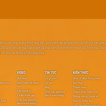
điển và âm nhạc truyền thống hàng đầu, được thành lập tại New York. Các tiết mục bao gồm 
a 5.000 năm, nền văn hóa Thần truyền đã phát triển phồn thịnh trên mảnh đất Trung Hoa. Th
là "Vẻ đẹp của những vị Thần đang múa."
VIDEO
TIN TỨC
KIẾN THỨC
Mới nhất
Có gì mới?
Múa cổ điển Trung Hoa
Shen Yun
Giới Thiệu Về Shen
Tin tức
Âm nhạc
Yun
Blog
Thanh nhạc
Các Nghệ sĩ
Trên các phương
Trang phục Shen Yun
Ý kiến Khán giả
tiện truyền thông
i
Phông nền kỹ thuật số
Trên các phương
h thần
Đạo cụ Shen Yun
tiện truyền thông
Câu chuyện và Lịch sử