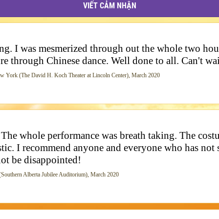
VIẾT CẢM NHẬN
g. I was mesmerized through out the whole two hours
e through Chinese dance. Well done to all. Can't wait 
ork (The David H. Koch Theater at Lincoln Center), March 2020
 whole performance was breath taking. The costume
astic. I recommend anyone and everyone who has not 
not be disappointed!
uthern Alberta Jubilee Auditorium), March 2020