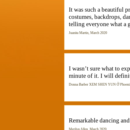
It was such a beautiful 
costumes, backdrops, danc
telling everyone what a 
Juanita Martin, March 2020
I wasn’t sure what to ex
minute of it. I will defin
Donna Barber XEM SHEN YUN Ở Phoenix
Remarkable dancing and c
Merilyn Allen, March 2020