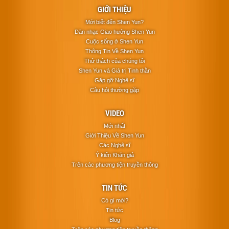
GIỚI THIỆU
Mới biết đến Shen Yun?
Dàn nhạc Giao hưởng Shen Yun
Cuộc sống ở Shen Yun
Thông Tin Về Shen Yun
Thử thách của chúng tôi
Shen Yun và Giá trị Tinh thần
Gặp gỡ Nghệ sĩ
Câu hỏi thường gặp
VIDEO
Mới nhất
Giới Thiệu Về Shen Yun
Các Nghệ sĩ
Ý kiến Khán giả
Trên các phương tiện truyền thông
TIN TỨC
Có gì mới?
Tin tức
Blog