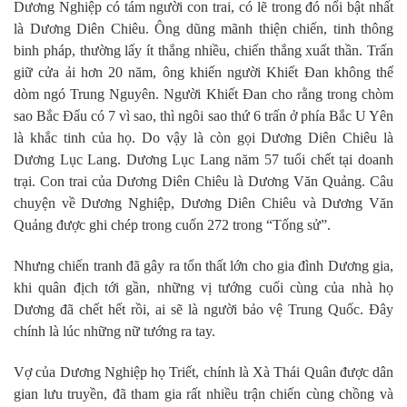
Dương Nghiệp có tám người con trai, có lẽ trong đó nổi bật nhất
là Dương Diên Chiêu. Ông dũng mãnh thiện chiến, tinh thông
binh pháp, thường lấy ít thắng nhiều, chiến thắng xuất thần. Trấn
giữ cửa ải hơn 20 năm, ông khiến người Khiết Đan không thể
dòm ngó Trung Nguyên. Người Khiết Đan cho rằng trong chòm
sao Bắc Đẩu có 7 vì sao, thì ngôi sao thứ 6 trấn ở phía Bắc U Yên
là khắc tinh của họ. Do vậy là còn gọi Dương Diên Chiêu là
Dương Lục Lang. Dương Lục Lang năm 57 tuổi chết tại doanh
trại. Con trai của Dương Diên Chiêu là Dương Văn Quảng. Câu
chuyện về Dương Nghiệp, Dương Diên Chiêu và Dương Văn
Quảng được ghi chép trong cuốn 272 trong “Tống sử”.
Nhưng chiến tranh đã gây ra tổn thất lớn cho gia đình Dương gia,
khi quân địch tới gần, những vị tướng cuối cùng của nhà họ
Dương đã chết hết rồi, ai sẽ là người bảo vệ Trung Quốc. Đây
chính là lúc những nữ tướng ra tay.
Vợ của Dương Nghiệp họ Triết, chính là Xà Thái Quân được dân
gian lưu truyền, đã tham gia rất nhiều trận chiến cùng chồng và