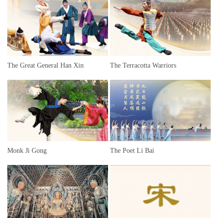
The Great General Han Xin
The Terracotta Warriors
Monk Ji Gong
The Poet Li Bai