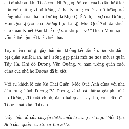
chỉ ở nhà sau khi đã có con. Những người con của họ lần lượt kết
hôn với những vị nữ tướng tài ba. Nhưng có lẽ vị nữ tướng nổi
tiếng nhất của nhà họ Dương là Mộc Quế Anh, là vợ của Dương
Văn Quảng (con của Dương Lục Lang). Mộc Quế Anh đã khiến
cho quân Khiết Đan khiếp sợ sau khi phá vỡ "Thiên Môn trận",
vốn là thế trận bất khả chiến bại.
Tuy nhiên những ngày thái bình không kéo dài lâu. Sau khi đánh
bại quân Khiết Đan, nhà Tống gặp phải mối đe dọa mới là quân
Tây Hạ. Khi đó Dương Văn Quảng, vị nam tướng quân cuối
cùng của nhà họ Dương đã bị giết.
Với sự khích lệ của Xà Thái Quân, Mộc Quế Anh cùng với nha
đầu trung thành Dương Bài Phong, và tất cả những góa phụ nhà
họ Dương, đã xuất chinh, đánh bại quân Tây Hạ, cứu triều đại
Tống thoát khỏi đại nạn.
Đây chính là câu chuyện được miêu tả trong tiết mục "Mộc Quế
Anh cầm quân" của Shen Yun 2012.