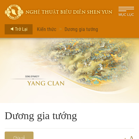
NGHỆ THUẬT BIỂU DIỄN SHEN YUN
MỤC LỤC
Trở Lại
Kiến thức
Dương gia tướng
>
Dương gia tướng
A
Chia sẻ