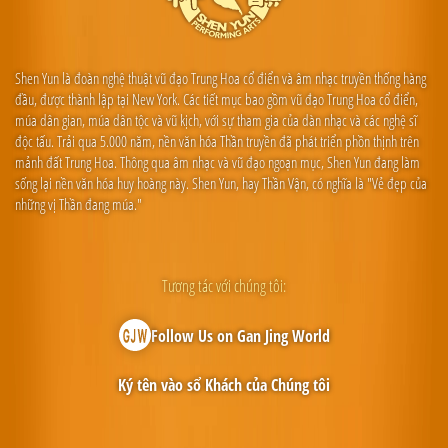
Shen Yun là đoàn nghệ thuật vũ đạo Trung Hoa cổ điển và âm nhạc truyền thống hàng
đầu, được thành lập tại New York. Các tiết mục bao gồm vũ đạo Trung Hoa cổ điển,
múa dân gian, múa dân tộc và vũ kịch, với sự tham gia của dàn nhạc và các nghệ sĩ
độc tấu. Trải qua 5.000 năm, nền văn hóa Thần truyền đã phát triển phồn thịnh trên
mảnh đất Trung Hoa. Thông qua âm nhạc và vũ đạo ngoạn mục, Shen Yun đang làm
sống lại nền văn hóa huy hoàng này. Shen Yun, hay Thần Vận, có nghĩa là "Vẻ đẹp của
những vị Thần đang múa."
Tương tác với chúng tôi:
Follow Us on Gan Jing World
Ký tên vào sổ Khách của Chúng tôi