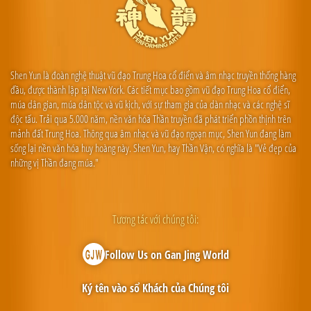
Shen Yun là đoàn nghệ thuật vũ đạo Trung Hoa cổ điển và âm nhạc truyền thống hàng
đầu, được thành lập tại New York. Các tiết mục bao gồm vũ đạo Trung Hoa cổ điển,
múa dân gian, múa dân tộc và vũ kịch, với sự tham gia của dàn nhạc và các nghệ sĩ
độc tấu. Trải qua 5.000 năm, nền văn hóa Thần truyền đã phát triển phồn thịnh trên
mảnh đất Trung Hoa. Thông qua âm nhạc và vũ đạo ngoạn mục, Shen Yun đang làm
sống lại nền văn hóa huy hoàng này. Shen Yun, hay Thần Vận, có nghĩa là "Vẻ đẹp của
những vị Thần đang múa."
Tương tác với chúng tôi:
Follow Us on Gan Jing World
Ký tên vào sổ Khách của Chúng tôi