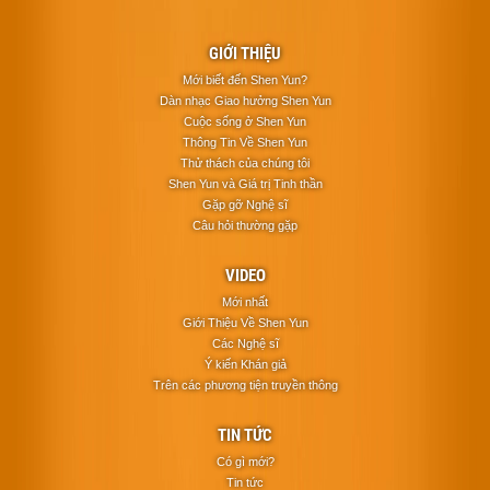
GIỚI THIỆU
Mới biết đến Shen Yun?
Dàn nhạc Giao hưởng Shen Yun
Cuộc sống ở Shen Yun
Thông Tin Về Shen Yun
Thử thách của chúng tôi
Shen Yun và Giá trị Tinh thần
Gặp gỡ Nghệ sĩ
Câu hỏi thường gặp
VIDEO
Mới nhất
Giới Thiệu Về Shen Yun
Các Nghệ sĩ
Ý kiến Khán giả
Trên các phương tiện truyền thông
TIN TỨC
Có gì mới?
Tin tức