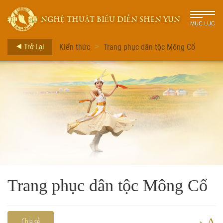
NGHỆ THUẬT BIỂU DIỄN SHEN YUN
MỤC LỤC
Trở Lại
Kiến thức
Trang phục dân tộc Mông Cổ
>
Trang phục dân tộc Mông Cổ
A
Chia sẻ