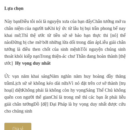
Lựa chọn
Này bạn
Điều tôi nói là nguyện xưa của bạn đấy
Chân tướng mở ra
chân niệm của người ta
Khi ký ức từ lâu bị bụi trần phong bế nay
khai mở,
Thì thệ ước từ tiền sử sẽ bảo bạn thực thi [nó] thế
nào
Đừng bị che mờ bởi những lừa dối trong đàn áp
Liễu giải chân
tướng là điều then chốt của sinh mệnh
Tôi nguyện chúng sinh
thoát khỏi kiếp nạn
Trong thiện-ác chư Thần đang hoàn thành [thệ
ước]
Hy vọng duy nhất
Ức vạn năm khai sáng
Năm nghìn năm huy hoàng đầy thăng
trầm
Lịch sử sẽ không kéo dài nữa
Vì nó đặt trên cơ sở thành [trụ
hoại] diệt
Không phải là không còn hy vọng
Sáng Thế Chủ không
quên con người thế gian
Chỉ là trong mê thì các bạn ắt phải liễu
giải chân tướng
Đồ [đệ] Đại Pháp là hy vọng duy nhất được cứu
cho chúng sinh
Chia sẻ