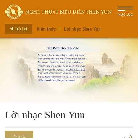
NGHỆ THUẬT BIỂU DIỄN SHEN YUN
MỤC LỤC
Trở Lại
Kiến thức
Lời nhạc Shen Yun
>
Lời nhạc Shen Yun
A
Chia sẻ