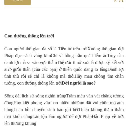
A
Con đường thông lên trời
Con người thế gian đa số là Tiên từ trên trời
Xuống thế gian đợi
Pháp đọc sách vàng kim
Chỉ vì hồng trần quá hiểm ác
Truy cầu
danh lợi mà sa vào vực thẳm
Thệ ước thuở xưa là được ký kết với
ai?
Người thân [của các bạn] ở thiên quốc đang lo lắng
Danh lợi
tình thù rồi sẽ chỉ là không mà thôi
Hãy mau chóng tìm chân
tướng, con đường thông lên trời
Đời người là sao?
Sông dài lịch sử sóng nghìn trùng
Trăm triều văn vật chẳng tương
đồng
Hào kiệt phong vân bao nhiêu nhỉ
Đụn đất vùi chôn mộ anh
hùng
Luân hồi chuyển sinh bao giờ hết
Thiên không thăm thẳm
mãi khôn cùng
Lăn lộn làm người để đợi Pháp
Đắc Pháp về trời
lên thương khung