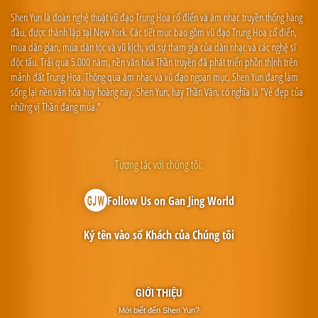
Shen Yun là đoàn nghệ thuật vũ đạo Trung Hoa cổ điển và âm nhạc truyền thống hàng
đầu, được thành lập tại New York. Các tiết mục bao gồm vũ đạo Trung Hoa cổ điển,
múa dân gian, múa dân tộc và vũ kịch, với sự tham gia của dàn nhạc và các nghệ sĩ
độc tấu. Trải qua 5.000 năm, nền văn hóa Thần truyền đã phát triển phồn thịnh trên
mảnh đất Trung Hoa. Thông qua âm nhạc và vũ đạo ngoạn mục, Shen Yun đang làm
sống lại nền văn hóa huy hoàng này. Shen Yun, hay Thần Vận, có nghĩa là "Vẻ đẹp của
những vị Thần đang múa."
Tương tác với chúng tôi:
Follow Us on Gan Jing World
Ký tên vào sổ Khách của Chúng tôi
GIỚI THIỆU
Mới biết đến Shen Yun?