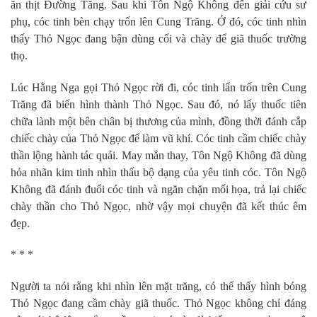
ăn thịt Đường Tăng. Sau khi Tôn Ngộ Không đến giải cứu sư
phụ, cóc tinh bèn chạy trốn lên Cung Trăng. Ở đó, cóc tinh nhìn
thấy Thỏ Ngọc đang bận dùng cối và chày để giã thuốc trường
thọ.
Lúc Hằng Nga gọi Thỏ Ngọc rời đi, cóc tinh lẩn trốn trên Cung
Trăng đã biến hình thành Thỏ Ngọc. Sau đó, nó lấy thuốc tiên
chữa lành một bên chân bị thương của mình, đồng thời đánh cắp
chiếc chày của Thỏ Ngọc để làm vũ khí. Cóc tinh cầm chiếc chày
thần lộng hành tác quái. May mắn thay, Tôn Ngộ Không đã dùng
hỏa nhãn kim tinh nhìn thấu bộ dạng của yêu tinh cóc. Tôn Ngộ
Không đã đánh đuổi cóc tinh và ngăn chặn mối họa, trả lại chiếc
chày thần cho Thỏ Ngọc, nhờ vậy mọi chuyện đã kết thúc êm
đẹp.
* * *
Người ta nói rằng khi nhìn lên mặt trăng, có thể thấy hình bóng
Thỏ Ngọc đang cầm chày giã thuốc. Thỏ Ngọc không chỉ đáng