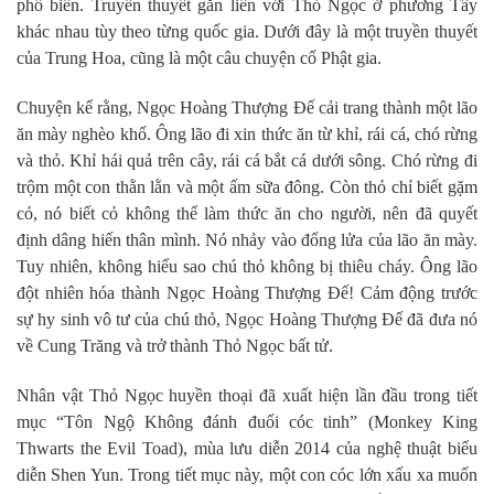
phổ biến. Truyền thuyết gắn liền với Thỏ Ngọc ở phương Tây
khác nhau tùy theo từng quốc gia. Dưới đây là một truyền thuyết
của Trung Hoa, cũng là một câu chuyện cổ Phật gia.
Chuyện kể rằng, Ngọc Hoàng Thượng Đế cải trang thành một lão
ăn mày nghèo khổ. Ông lão đi xin thức ăn từ khỉ, rái cá, chó rừng
và thỏ. Khỉ hái quả trên cây, rái cá bắt cá dưới sông. Chó rừng đi
trộm một con thằn lằn và một ấm sữa đông. Còn thỏ chỉ biết gặm
cỏ, nó biết cỏ không thể làm thức ăn cho người, nên đã quyết
định dâng hiến thân mình. Nó nhảy vào đống lửa của lão ăn mày.
Tuy nhiên, không hiểu sao chú thỏ không bị thiêu cháy. Ông lão
đột nhiên hóa thành Ngọc Hoàng Thượng Đế! Cảm động trước
sự hy sinh vô tư của chú thỏ, Ngọc Hoàng Thượng Đế đã đưa nó
về Cung Trăng và trở thành Thỏ Ngọc bất tử.
Nhân vật Thỏ Ngọc huyền thoại đã xuất hiện lần đầu trong tiết
mục “Tôn Ngộ Không đánh đuổi cóc tinh” (Monkey King
Thwarts the Evil Toad), mùa lưu diễn 2014 của nghệ thuật biểu
diễn Shen Yun. Trong tiết mục này, một con cóc lớn xấu xa muốn