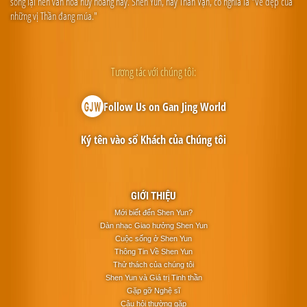
sống lại nền văn hóa huy hoàng này. Shen Yun, hay Thần Vận, có nghĩa là "Vẻ đẹp của
những vị Thần đang múa."
Tương tác với chúng tôi:
Follow Us on Gan Jing World
Ký tên vào sổ Khách của Chúng tôi
GIỚI THIỆU
Mới biết đến Shen Yun?
Dàn nhạc Giao hưởng Shen Yun
Cuộc sống ở Shen Yun
Thông Tin Về Shen Yun
Thử thách của chúng tôi
Shen Yun và Giá trị Tinh thần
Gặp gỡ Nghệ sĩ
Câu hỏi thường gặp