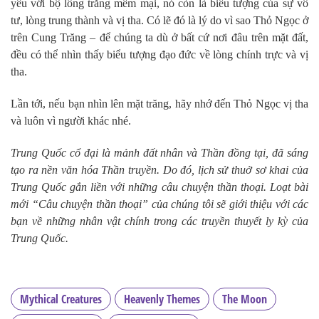
yêu với bộ lông trắng mềm mại, nó còn là biểu tượng của sự vô
tư, lòng trung thành và vị tha. Có lẽ đó là lý do vì sao Thỏ Ngọc ở
trên Cung Trăng – để chúng ta dù ở bất cứ nơi đâu trên mặt đất,
đều có thể nhìn thấy biểu tượng đạo đức về lòng chính trực và vị
tha.
Lần tới, nếu bạn nhìn lên mặt trăng, hãy nhớ đến Thỏ Ngọc vị tha
và luôn vì người khác nhé.
Trung Quốc cổ đại là mảnh đất nhân và Thần đồng tại, đã sáng
tạo ra nền văn hóa Thần truyền. Do đó, lịch sử thuở sơ khai của
Trung Quốc gắn liền với những câu chuyện thần thoại. Loạt bài
mới “Câu chuyện thần thoại” của chúng tôi sẽ giới thiệu với các
bạn về những nhân vật chính trong các truyền thuyết ly kỳ của
Trung Quốc.
Mythical Creatures
Heavenly Themes
The Moon