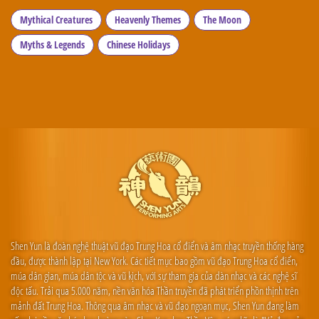
Mythical Creatures
Heavenly Themes
The Moon
Myths & Legends
Chinese Holidays
Shen Yun là đoàn nghệ thuật vũ đạo Trung Hoa cổ điển và âm nhạc truyền thống hàng
đầu, được thành lập tại New York. Các tiết mục bao gồm vũ đạo Trung Hoa cổ điển,
múa dân gian, múa dân tộc và vũ kịch, với sự tham gia của dàn nhạc và các nghệ sĩ
độc tấu. Trải qua 5.000 năm, nền văn hóa Thần truyền đã phát triển phồn thịnh trên
mảnh đất Trung Hoa. Thông qua âm nhạc và vũ đạo ngoạn mục, Shen Yun đang làm