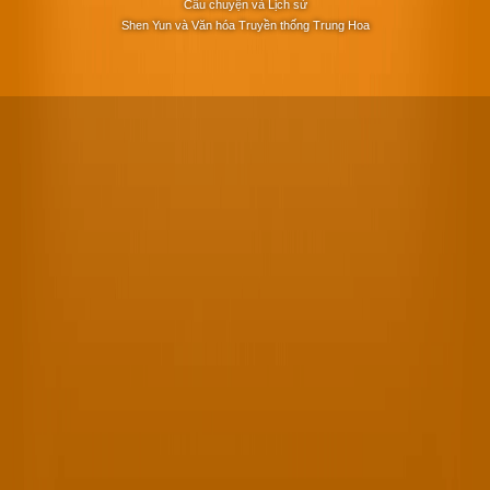
Câu chuyện và Lịch sử
Shen Yun và Văn hóa Truyền thống Trung Hoa